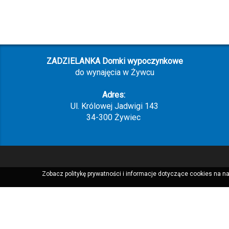
ZADZIELANKA Domki wypoczynkowe
do wynajęcia w Żywcu
Adres:
Ul. Królowej Jadwigi 143
34-300 Żywiec
Zobacz politykę prywatności i informacje dotyczące cookies na na
|
oferta
|
cennik
|
rezerwacja
|
regulamin
|
atrakcje
|
galeria
|
kontak