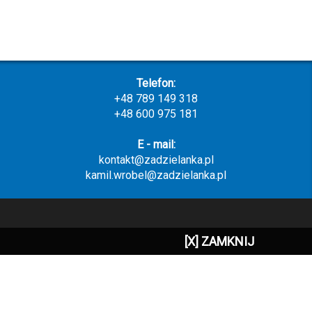
Telefon:
+48 789 149 318
+48 600 975 181
E - mail:
kontakt@zadzielanka.pl
kamil.wrobel@zadzielanka.pl
[X] ZAMKNIJ
wykonanie:
www.kompmar.
net.pl