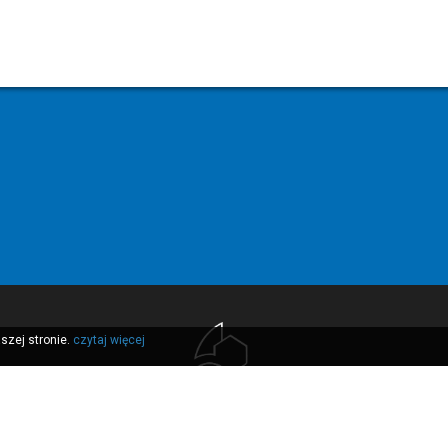
szej stronie.
czytaj więcej
t
|
przewodnik po noclegu
|
trasy