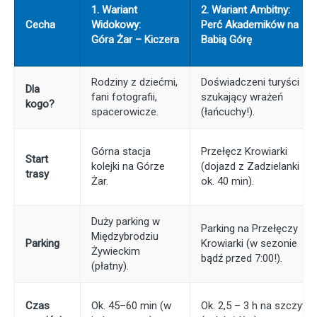
1. Wariant
2. Wariant Ambitny:
Cecha
Widokowy:
Perć Akademików na
Góra Żar – Kiczera
Babią Górę
Rodziny z dziećmi,
Doświadczeni turyści
Dla
fani fotografii,
szukający wrażeń
kogo?
spacerowicze.
(łańcuchy!).
Górna stacja
Przełęcz Krowiarki
Start
kolejki na Górze
(dojazd z Zadzielanki
trasy
Żar.
ok. 40 min).
Duży parking w
Parking na Przełęczy
Międzybrodziu
Parking
Krowiarki (w sezonie
Żywieckim
bądź przed 7:00!).
(płatny).
Czas
Ok. 45–60 min (w
Ok. 2,5 – 3 h na szczyt