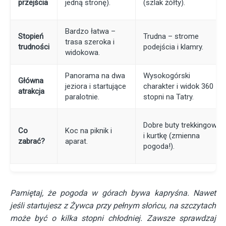
przejścia
jedną stronę).
(szlak żółty).
Bardzo łatwa –
Stopień
Trudna – strome
trasa szeroka i
trudności
podejścia i klamry.
widokowa.
Panorama na dwa
Wysokogórski
Główna
jeziora i startujące
charakter i widok 360
atrakcja
paralotnie.
stopni na Tatry.
Dobre buty trekkingowe
Co
Koc na piknik i
i kurtkę (zmienna
zabrać?
aparat.
pogoda!).
Pamiętaj, że pogoda w górach bywa kapryśna. Nawet
jeśli startujesz z Żywca przy pełnym słońcu, na szczytach
może być o kilka stopni chłodniej. Zawsze sprawdzaj