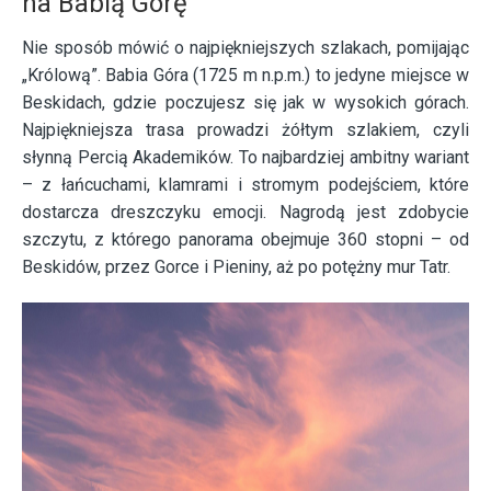
na Babią Górę
Nie sposób mówić o najpiękniejszych szlakach, pomijając
„Królową”. Babia Góra (1725 m n.p.m.) to jedyne miejsce w
Beskidach, gdzie poczujesz się jak w wysokich górach.
Najpiękniejsza trasa prowadzi żółtym szlakiem, czyli
słynną Percią Akademików. To najbardziej ambitny wariant
– z łańcuchami, klamrami i stromym podejściem, które
dostarcza dreszczyku emocji. Nagrodą jest zdobycie
szczytu, z którego panorama obejmuje 360 stopni – od
Beskidów, przez Gorce i Pieniny, aż po potężny mur Tatr.