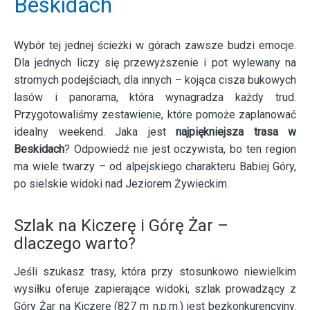
Beskidach
Wybór tej jednej ścieżki w górach zawsze budzi emocje.
Dla jednych liczy się przewyższenie i pot wylewany na
stromych podejściach, dla innych – kojąca cisza bukowych
lasów i panorama, która wynagradza każdy trud.
Przygotowaliśmy zestawienie, które pomoże zaplanować
idealny weekend. Jaka jest
najpiękniejsza trasa w
Beskidach
? Odpowiedź nie jest oczywista, bo ten region
ma wiele twarzy – od alpejskiego charakteru Babiej Góry,
po sielskie widoki nad Jeziorem Żywieckim.
Szlak na Kiczerę i Górę Żar –
dlaczego warto?
Jeśli szukasz trasy, która przy stosunkowo niewielkim
wysiłku oferuje zapierające widoki, szlak prowadzący z
Góry Żar na Kiczerę (827 m n.p.m.) jest bezkonkurencyjny.