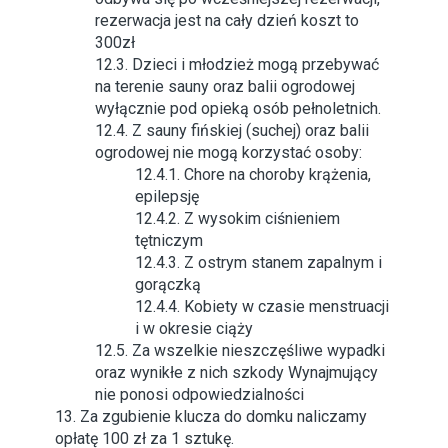
rezerwacja jest na cały dzień koszt to
300zł
12.3. Dzieci i młodzież mogą przebywać
na terenie sauny oraz balii ogrodowej
wyłącznie pod opieką osób pełnoletnich.
12.4. Z sauny fińskiej (suchej) oraz balii
ogrodowej nie mogą korzystać osoby:
12.4.1. Chore na choroby krążenia,
epilepsję
12.4.2. Z wysokim ciśnieniem
tętniczym
12.4.3. Z ostrym stanem zapalnym i
gorączką
12.4.4. Kobiety w czasie menstruacji
i w okresie ciąży
12.5. Za wszelkie nieszczęśliwe wypadki
oraz wynikłe z nich szkody Wynajmujący
nie ponosi odpowiedzialności
13. Za zgubienie klucza do domku naliczamy
opłatę 100 zł za 1 sztukę.