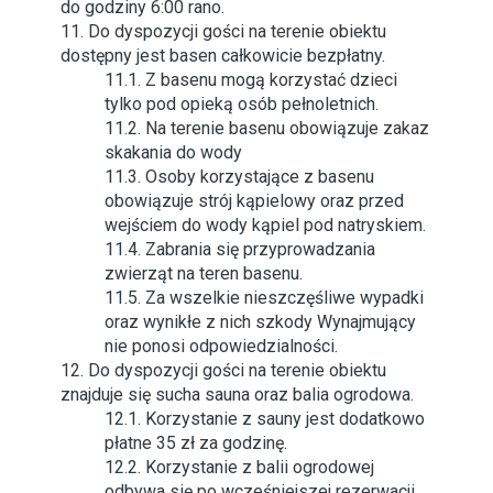
do godziny 6:00 rano.
11. Do dyspozycji gości na terenie obiektu
dostępny jest basen całkowicie bezpłatny.
11.1. Z basenu mogą korzystać dzieci
tylko pod opieką osób pełnoletnich.
11.2. Na terenie basenu obowiązuje zakaz
skakania do wody
11.3. Osoby korzystające z basenu
obowiązuje strój kąpielowy oraz przed
wejściem do wody kąpiel pod natryskiem.
11.4. Zabrania się przyprowadzania
zwierząt na teren basenu.
11.5. Za wszelkie nieszczęśliwe wypadki
oraz wynikłe z nich szkody Wynajmujący
nie ponosi odpowiedzialności.
12. Do dyspozycji gości na terenie obiektu
znajduje się sucha sauna oraz balia ogrodowa.
12.1. Korzystanie z sauny jest dodatkowo
płatne 35 zł za godzinę.
12.2. Korzystanie z balii ogrodowej
odbywa się po wcześniejszej rezerwacji,